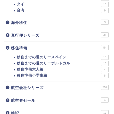
タイ
10
台湾
9
海外移住
3
直行便シリーズ
31
移住準備
54
移住までの道のりースペイン
10
移住までの道のりーポルトガル
13
移住準備大人編
4
移住準備小学生編
8
航空会社シリーズ
357
航空券セール
4
雑記
17