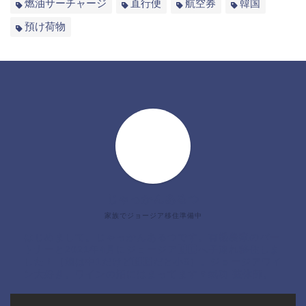
燃油サーチャージ
直行便
航空券
韓国
預け荷物
じゃっかんあるつ
家族でジョージア移住準備中
はじめまして。じゃっかんあるつです。有機農家のパー
トナーと2021年4月にジョージア🇬🇪へ子連れ移住しま
した！（娘は中1だけど🇬🇪だと小6）。ジョージアワイ
ン大好き。ワインの沼にはまってます🍷氣功 整体師。