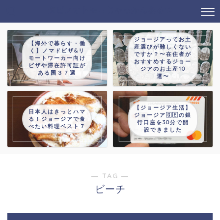
タビノオトモ→じゃっかんあるつ
ジョージアってお土
【海外で暮らす・働
産選びが難しくない
く】ノマドビザ&リ
ですか？〜在住者が
モートワーカー向け
おすすめするジョー
ビザや滞在許可証が
ジアのお土産10
ある国３７選
選〜
【ジョージア生活】
日本人はきっとハマ
ジョージア🇬🇪の銀
る！ジョージアで食
行口座を30分で開
べたい料理ベスト７
設できました
― TAG ―
ビーチ