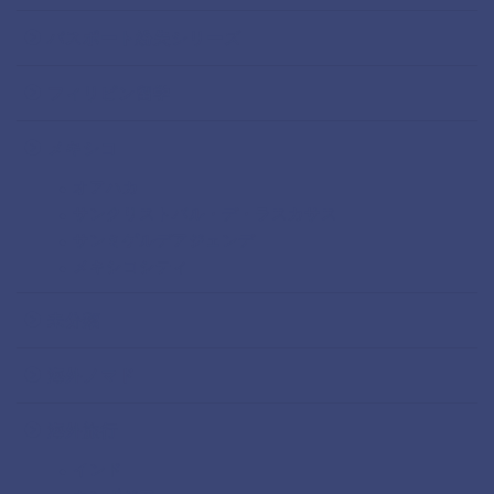
パスポート紛失シリーズ
フィリピン留学
メキシコ
オアハカ
サンクリストバル・デ・ラスカサス
サンミゲルデアジェンデ
メキシコシティ
未分類
海外ノマド
海外旅行
インド