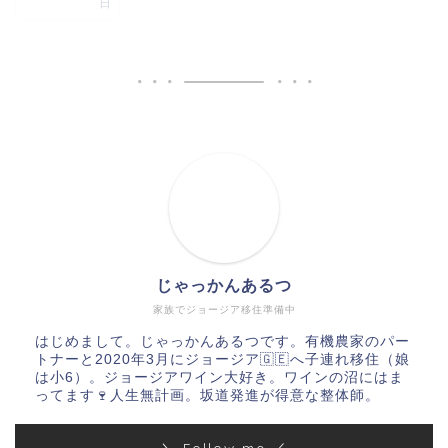
日
じゃっかんあるつ
家族でジョージア移住準備中
はじめまして。じゃっかんあるつです。有機農家のパー
トナーと2020年3月にジョージア🇬🇪へ子連れ移住（娘
は小6）。ジョージアワイン大好き。ワインの沼にはま
ってます🍷人生無計画。坂道発進が得意な整体師。
＼ Follow me ／