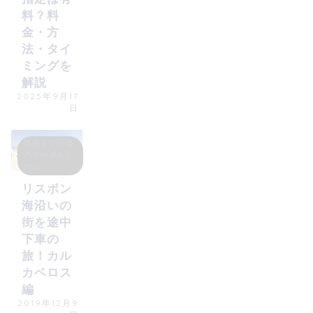
料？料
金・方
法・タイ
ミングを
解説
2025年9月17
日
移住までの道
のりーポルト
ガル
リスボン
海沿いの
街を途中
下車の
旅！カル
カベロス
編
2019年12月9