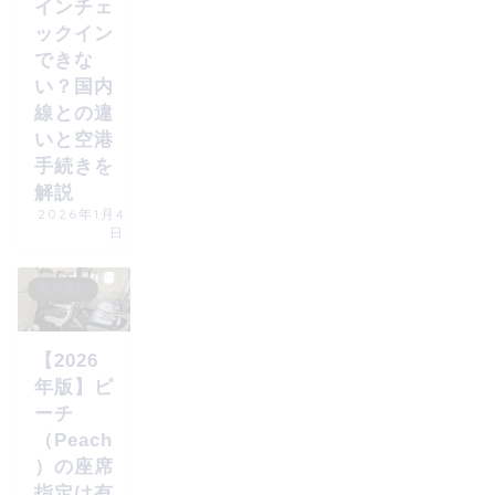
インチェ
ックイン
できな
い？国内
線との違
いと空港
手続きを
解説
2026年1月4
日
海外旅行
【2026
年版】ピ
ーチ
（Peach
）の座席
指定は有