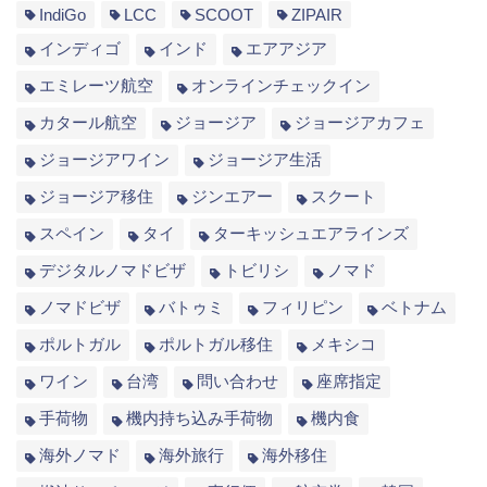
IndiGo
LCC
SCOOT
ZIPAIR
インディゴ
インド
エアアジア
エミレーツ航空
オンラインチェックイン
カタール航空
ジョージア
ジョージアカフェ
ジョージアワイン
ジョージア生活
ジョージア移住
ジンエアー
スクート
スペイン
タイ
ターキッシュエアラインズ
デジタルノマドビザ
トビリシ
ノマド
ノマドビザ
バトゥミ
フィリピン
ベトナム
ポルトガル
ポルトガル移住
メキシコ
ワイン
台湾
問い合わせ
座席指定
手荷物
機内持ち込み手荷物
機内食
海外ノマド
海外旅行
海外移住