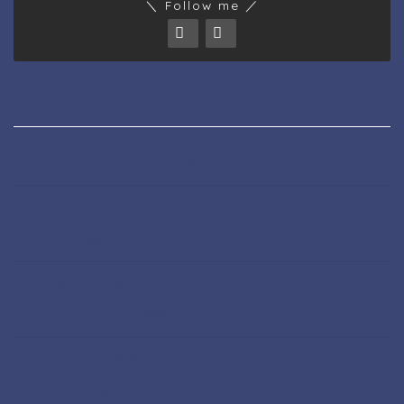
＼ Follow me ／
CATEGORY
サービスエリア、パーキングエリア
ジョージアワイン
その他のワイン
ジョージア生活
シュタイナー学校
ジョージア紹介
カフェ&レストラン