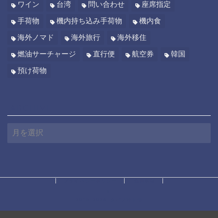
ワイン
台湾
問い合わせ
座席指定
手荷物
機内持ち込み手荷物
機内食
海外ノマド
海外旅行
海外移住
燃油サーチャージ
直行便
航空券
韓国
預け荷物
ARCHIVE
A
R
C
H
I
V
E
プライバシーポリシー
免責事項
2019–2026 タビノオトモ