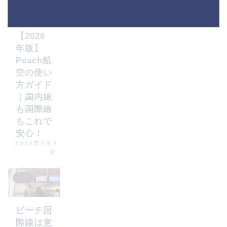
海外旅行
HOME
ビーチ
【2026
年版】
Peach航
空の使い
方ガイド
｜国内線
も国際線
もこれで
安心！
2026年3月9
日
台湾
ピーチ国
際線は意