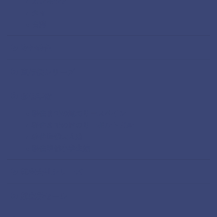
カンボジア
タイ
台湾
海外移住
直行便シリーズ
移住準備
移住までの道のりースペイン
移住までの道のりーポルトガル
移住準備大人編
移住準備小学生編
航空会社シリーズ
航空券セール