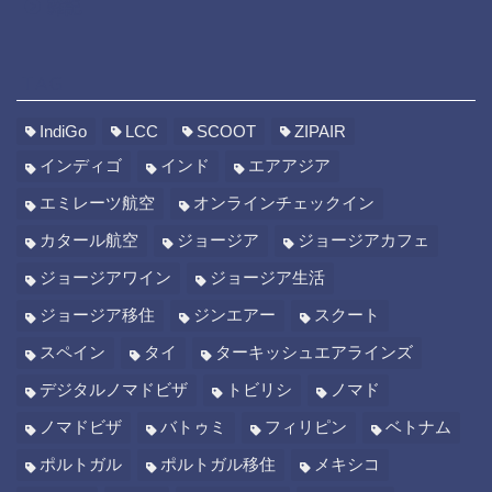
雑記
TAG
IndiGo
LCC
SCOOT
ZIPAIR
インディゴ
インド
エアアジア
エミレーツ航空
オンラインチェックイン
カタール航空
ジョージア
ジョージアカフェ
ジョージアワイン
ジョージア生活
ジョージア移住
ジンエアー
スクート
スペイン
タイ
ターキッシュエアラインズ
デジタルノマドビザ
トビリシ
ノマド
ノマドビザ
バトゥミ
フィリピン
ベトナム
ポルトガル
ポルトガル移住
メキシコ