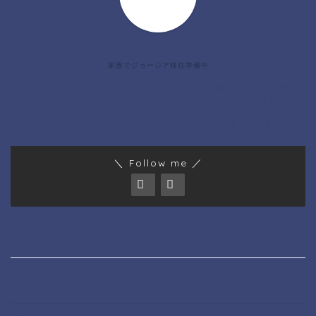
じゃっかんあるつ
家族でジョージア移住準備中
はじめまして。じゃっかんあるつです。有機農家のパー
トナーと2021年4月にジョージア🇬🇪へ子連れ移住しま
した！（娘は中1だけど🇬🇪だと小6）。ジョージアワイ
ン大好き。ワインの沼にはまってます🍷氣功 整体師。
＼ Follow me ／
CATEGORY
サービスエリア、パーキングエリア