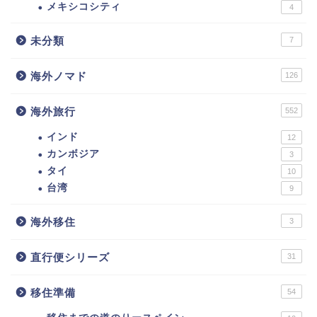
メキシコシティ
4
未分類
7
海外ノマド
126
海外旅行
552
インド
12
カンボジア
3
タイ
10
台湾
9
海外移住
3
直行便シリーズ
31
移住準備
54