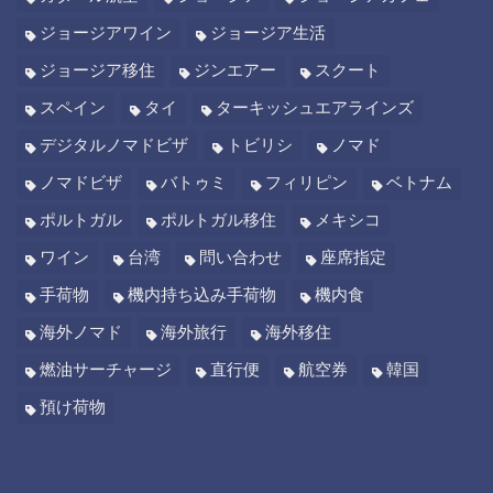
ジョージアワイン
ジョージア生活
ジョージア移住
ジンエアー
スクート
スペイン
タイ
ターキッシュエアラインズ
デジタルノマドビザ
トビリシ
ノマド
ノマドビザ
バトゥミ
フィリピン
ベトナム
ポルトガル
ポルトガル移住
メキシコ
ワイン
台湾
問い合わせ
座席指定
手荷物
機内持ち込み手荷物
機内食
海外ノマド
海外旅行
海外移住
燃油サーチャージ
直行便
航空券
韓国
預け荷物
ARCHIVE