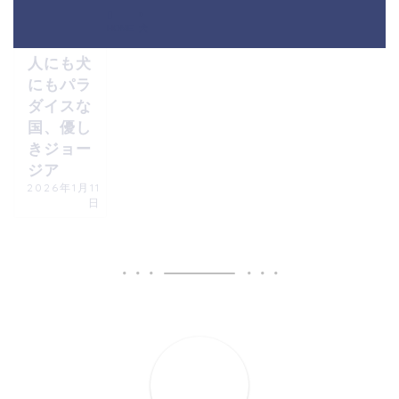
ジョージア紹
介
HOME
犬
人にも犬
にもパラ
ダイスな
国、優し
きジョー
ジア
2026年1月11
日