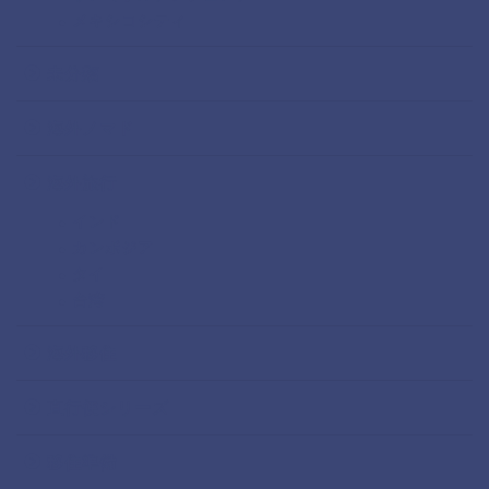
メキシコシティ
未分類
海外ノマド
海外旅行
インド
カンボジア
タイ
台湾
海外移住
直行便シリーズ
移住準備