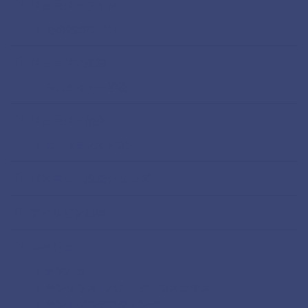
ジョージアワイン
その他のワイン
ジョージア生活
シュタイナー学校
ジョージア紹介
カフェ&レストラン
パスポート紛失シリーズ
フィリピン留学
メキシコ
オアハカ
サンクリストバル・デ・ラスカサス
サンミゲルデアジェンデ