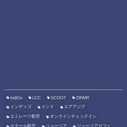
移住までの道のりースペイン
移住までの道のりーポルトガル
移住準備大人編
移住準備小学生編
航空会社シリーズ
航空券セール
雑記
TAG
IndiGo
LCC
SCOOT
ZIPAIR
インディゴ
インド
エアアジア
エミレーツ航空
オンラインチェックイン
カタール航空
ジョージア
ジョージアカフェ