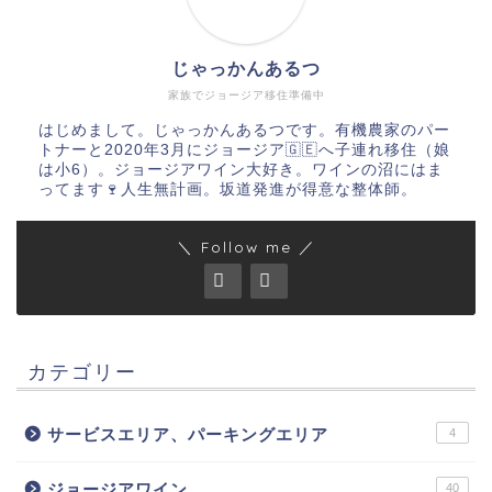
じゃっかんあるつ
家族でジョージア移住準備中
はじめまして。じゃっかんあるつです。有機農家のパー
トナーと2020年3月にジョージア🇬🇪へ子連れ移住（娘
は小6）。ジョージアワイン大好き。ワインの沼にはま
ってます🍷人生無計画。坂道発進が得意な整体師。
＼ Follow me ／
カテゴリー
サービスエリア、パーキングエリア
4
ジョージアワイン
40