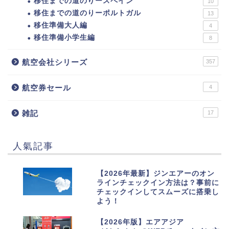
移住までの道のりースペイン
10
移住までの道のりーポルトガル
13
移住準備大人編
4
移住準備小学生編
8
航空会社シリーズ
357
航空券セール
4
雑記
17
人氣記事
1
【2026年最新】ジンエアーのオン
ラインチェックイン方法は？事前に
チェックインしてスムーズに搭乗し
よう！
2
【2026年版】エアアジア