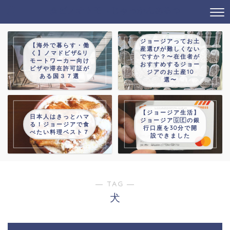
タビノオトモ→じゃっかんあるつ
ジョージアってお土
【海外で暮らす・働
産選びが難しくない
く】ノマドビザ&リ
ですか？〜在住者が
モートワーカー向け
おすすめするジョー
ビザや滞在許可証が
ジアのお土産10
ある国３７選
選〜
【ジョージア生活】
日本人はきっとハマ
ジョージア🇬🇪の銀
る！ジョージアで食
行口座を30分で開
べたい料理ベスト７
設できました
― TAG ―
犬