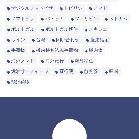
デジタルノマドビザ
トビリシ
ノマド
ノマドビザ
バトゥミ
フィリピン
ベトナム
ポルトガル
ポルトガル移住
メキシコ
ワイン
台湾
問い合わせ
座席指定
手荷物
機内持ち込み手荷物
機内食
海外ノマド
海外旅行
海外移住
燃油サーチャージ
直行便
航空券
韓国
預け荷物