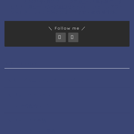
トナーと2021年4月にジョージア🇬🇪へ子連れ移住しま
した！（娘は中1だけど🇬🇪だと小6）。ジョージアワイ
ン大好き。ワインの沼にはまってます🍷氣功 整体師。
＼ Follow me ／
CATEGORY
サービスエリア、パーキングエリア
ジョージアワイン
その他のワイン
ジョージア生活
シュタイナー学校