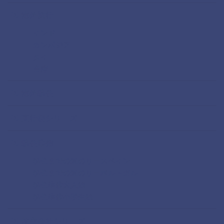
海外旅行
インド
カンボジア
タイ
台湾
海外移住
直行便シリーズ
移住準備
移住までの道のりースペイン
移住までの道のりーポルトガル
移住準備大人編
移住準備小学生編
航空会社シリーズ