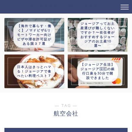
タビノオトモ→じゃっかんあるつ
ジョージアってお土
【海外で暮らす・働
産選びが難しくない
く】ノマドビザ&リ
ですか？〜在住者が
モートワーカー向け
おすすめするジョー
ビザや滞在許可証が
ジアのお土産10
ある国３７選
選〜
【ジョージア生活】
日本人はきっとハマ
ジョージア🇬🇪の銀
る！ジョージアで食
行口座を30分で開
べたい料理ベスト７
設できました
― TAG ―
航空会社