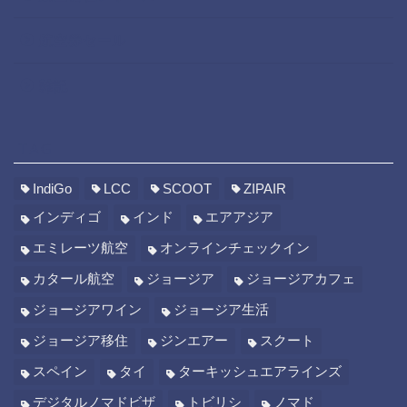
航空券セール
雑記
TAG
IndiGo
LCC
SCOOT
ZIPAIR
インディゴ
インド
エアアジア
エミレーツ航空
オンラインチェックイン
カタール航空
ジョージア
ジョージアカフェ
ジョージアワイン
ジョージア生活
ジョージア移住
ジンエアー
スクート
スペイン
タイ
ターキッシュエアラインズ
デジタルノマドビザ
トビリシ
ノマド