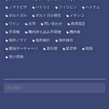
ノマドビザ
バトゥミ
フィリピン
ベトナム
ポルトガル
ポルトガル移住
メキシコ
ワイン
台湾
問い合わせ
座席指定
手荷物
機内持ち込み手荷物
機内食
海外ノマド
海外旅行
海外移住
燃油サーチャージ
直行便
航空券
韓国
預け荷物
ARCHIVE
A
R
C
H
I
V