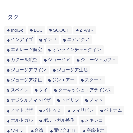
タグ
IndiGo
LCC
SCOOT
ZIPAIR
インディゴ
インド
エアアジア
エミレーツ航空
オンラインチェックイン
カタール航空
ジョージア
ジョージアカフェ
ジョージアワイン
ジョージア生活
ジョージア移住
ジンエアー
スクート
スペイン
タイ
ターキッシュエアラインズ
デジタルノマドビザ
トビリシ
ノマド
ノマドビザ
バトゥミ
フィリピン
ベトナム
ポルトガル
ポルトガル移住
メキシコ
ワイン
台湾
問い合わせ
座席指定