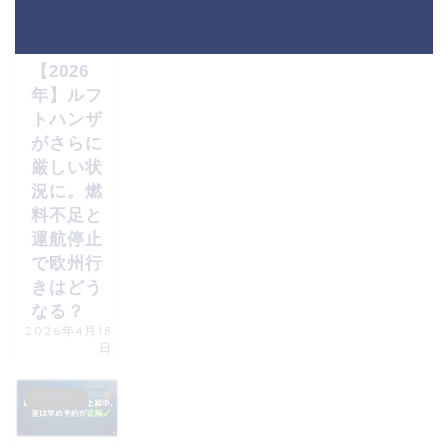
海外旅行
HOME
航空会社
【2026
年】ルフ
トハンザ
がさらに
厳しい状
況に。燃
料不足と
運航停止
で欧州行
きはどう
なる？
2026年4月18
日
海外旅行