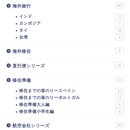
海外旅行
552
インド
12
カンボジア
3
タイ
10
台湾
9
海外移住
3
直行便シリーズ
31
移住準備
54
移住までの道のりースペイン
10
移住までの道のりーポルトガル
13
移住準備大人編
4
移住準備小学生編
8
航空会社シリーズ
357