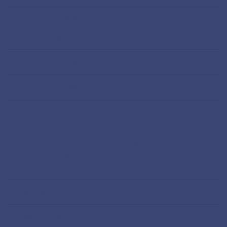
ジョージア紹介
カフェ&レストラン
パスポート紛失シリーズ
フィリピン留学
メキシコ
オアハカ
サンクリストバル・デ・ラスカサス
サンミゲルデアジェンデ
メキシコシティ
未分類
海外ノマド