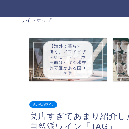
サイトマップ
【海外で暮らす・
働く】ノマドビザ
&リモートワーカ
ー向けビザや滞在
許可証がある国３
７選
その他のワイン
良店すぎてあまり紹介し
自然派ワイン「TAG」