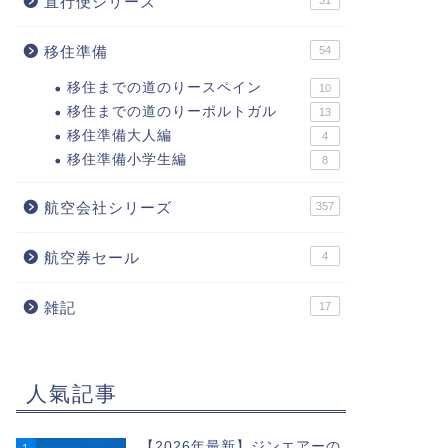
直行便シリーズ
31
移住準備
54
移住までの道のりースペイン
10
移住までの道のりーポルトガル
13
移住準備大人編
4
移住準備小学生編
8
航空会社シリーズ
357
航空券セール
4
雑記
17
人氣記事
【2026年最新】ジンエアーの
1