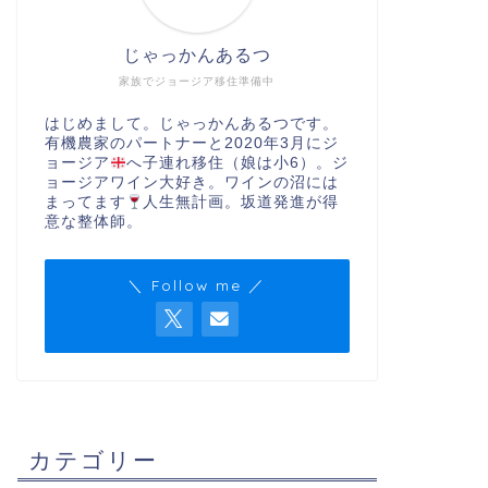
じゃっかんあるつ
家族でジョージア移住準備中
はじめまして。じゃっかんあるつです。
有機農家のパートナーと2020年3月にジ
ョージア
へ子連れ移住（娘は小6）。ジ
ョージアワイン大好き。ワインの沼には
まってます
人生無計画。坂道発進が得
意な整体師。
＼ Follow me ／
カテゴリー