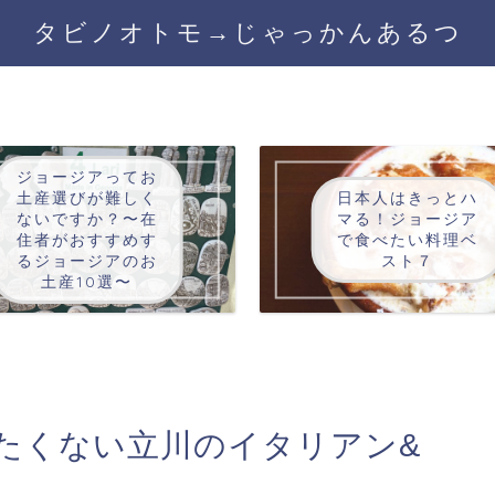
タビノオトモ→じゃっかんあるつ
ジョージアってお
土産選びが難しく
日本人はきっとハ
ないですか？〜在
マる！ジョージア
住者がおすすめす
で食べたい料理ベ
るジョージアのお
スト７
土産10選〜
たくない立川のイタリアン&