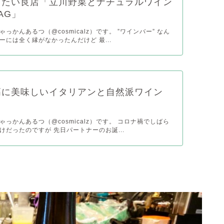
きたい良店「立川野菜とナチュラルワイン
AG」
っかんあるつ（@cosmicalz）です。 ”ワインバー” なん
ーには全く縁がなかったんだけど 最...
高に美味しいイタリアンと自然派ワイン
っかんあるつ（@cosmicalz）です。 コロナ禍でしばら
けだったのですが 先日パートナーのお誕...