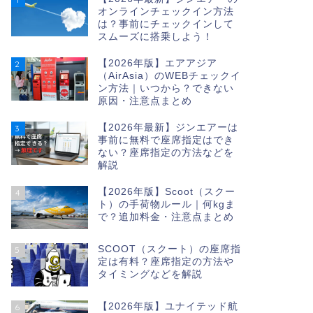
オンラインチェックイン方法
は？事前にチェックインして
スムーズに搭乗しよう！
【2026年版】エアアジア
2
（AirAsia）のWEBチェックイ
ン方法｜いつから？できない
原因・注意点まとめ
【2026年最新】ジンエアーは
3
事前に無料で座席指定はでき
ない？座席指定の方法などを
解説
【2026年版】Scoot（スクー
4
ト）の手荷物ルール｜何kgま
で？追加料金・注意点まとめ
SCOOT（スクート）の座席指
5
定は有料？座席指定の方法や
タイミングなどを解説
【2026年版】ユナイテッド航
6