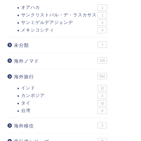
オアハカ
1
サンクリストバル・デ・ラスカサス
1
サンミゲルデアジェンデ
3
メキシコシティ
4
未分類
7
海外ノマド
126
海外旅行
552
インド
12
カンボジア
3
タイ
10
台湾
9
海外移住
3