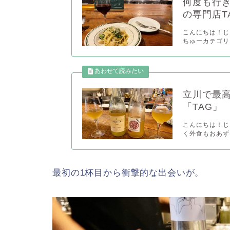
何度も行
の専門店T
こんにちは！じゃ
ちゅーカテゴリ
立川で最
「TAG」
こんにちは！じゃ
く外食もおあず
最初の1杯目から衝撃的な出会いが。