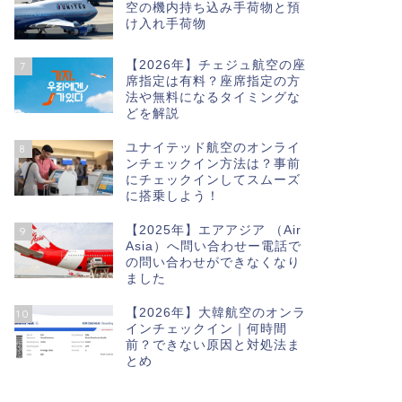
空の機内持ち込み手荷物と預
け入れ手荷物
【2026年】チェジュ航空の座
7
席指定は有料？座席指定の方
法や無料になるタイミングな
どを解説
ユナイテッド航空のオンライ
8
ンチェックイン方法は？事前
にチェックインしてスムーズ
に搭乗しよう！
【2025年】エアアジア （Air
9
Asia）へ問い合わせー電話で
の問い合わせができなくなり
ました
【2026年】大韓航空のオンラ
10
インチェックイン｜何時間
前？できない原因と対処法ま
とめ