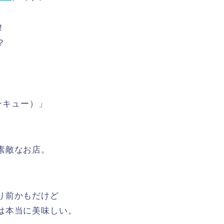
！
？
デンキュー）」
素敵なお店。
り前かもだけど
は本当に美味しい。