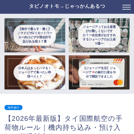
タビノオトモ→じゃっかんあるつ
ジョージアってお土産選
【海外で暮らす・働く】
びが難しくないです
ノマドビザ&リモートワー
か？〜在住者がおすすめ
カー向けビザや滞在許可
するジョージアのお土産
証がある国３７選
10選〜
日本人はきっとハマる！
【ジョージア生活】ジョ
ジョージアで食べたい料
ージア
の銀行口座を30
理ベスト７
分で開設できました
海外旅行
【2026年最新版】タイ国際航空の手
荷物ルール｜機内持ち込み・預け入