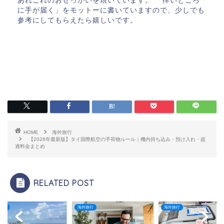
あれこれのおせっかいを焼いています。 「痒いところ
に手が届く」をモットーに書いていますので、少しでも
参考にしてもらえたら嬉しいです。
HOME
海外旅行
【2026年最新版】タイ国際航空の手荷物ルール｜機内持ち込み・預け入れ・超
過料金まとめ
RELATED POST
旅行
海外旅行
海外旅行