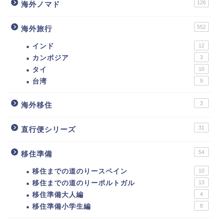
126
海外ノマド
552
海外旅行
インド
12
カンボジア
3
タイ
10
台湾
9
3
海外移住
31
直行便シリーズ
54
移住準備
移住までの道のりースペイン
10
移住までの道のりーポルトガル
13
移住準備大人編
4
移住準備小学生編
8