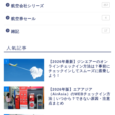
357
航空会社シリーズ
4
航空券セール
17
雑記
人氣記事
1
【2026年最新】ジンエアーのオン
ラインチェックイン方法は？事前に
チェックインしてスムーズに搭乗し
よう！
2
【2026年版】エアアジア
（AirAsia）のWEBチェックイン方
法｜いつから？できない原因・注意
点まとめ