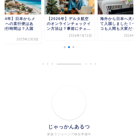
2024年】日本からメ
【2026年】デルタ航空
海外から日本へ犬を
シコへの直行便はあ
のオンラインチェックイ
て入国しました！〜
？飛行時間は？入国
ン方法は？事前にチェ...
コも人間も大変だっ
.
2026年1月12日
2026年1
2025年2月3日
じゃっかんあるつ
家族でジョージア移住準備中