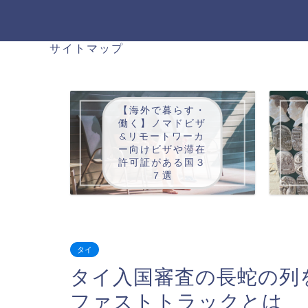
サイトマップ
【海外で暮らす・
働く】ノマドビザ
&リモートワーカ
ー向けビザや滞在
許可証がある国３
７選
タイ
タイ入国審査の長蛇の列
ファストトラックとは