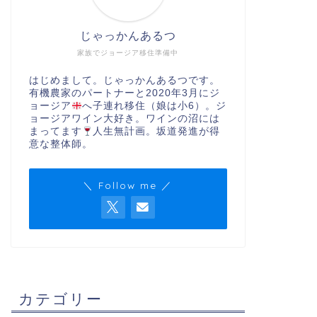
じゃっかんあるつ
家族でジョージア移住準備中
はじめまして。じゃっかんあるつです。
有機農家のパートナーと2020年3月にジ
ョージア
へ子連れ移住（娘は小6）。ジ
ョージアワイン大好き。ワインの沼には
まってます
人生無計画。坂道発進が得
意な整体師。
＼ Follow me ／
カテゴリー