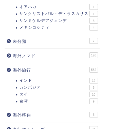
オアハカ
1
サンクリストバル・デ・ラスカサス
1
サンミゲルデアジェンデ
3
メキシコシティ
4
未分類
7
海外ノマド
126
海外旅行
552
インド
12
カンボジア
3
タイ
10
台湾
9
海外移住
3