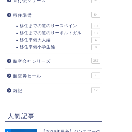
直行便シリーズ
31
移住準備
54
移住までの道のりースペイン
10
移住までの道のりーポルトガル
13
移住準備大人編
4
移住準備小学生編
8
航空会社シリーズ
357
航空券セール
4
雑記
17
人氣記事
【2026年最新】ジンエアーの
1