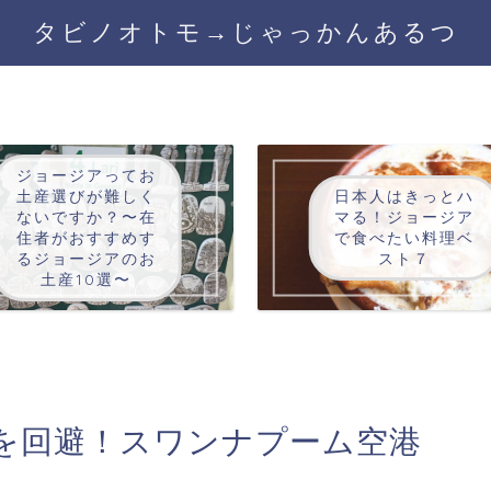
タビノオトモ→じゃっかんあるつ
ジョージアってお
土産選びが難しく
日本人はきっとハ
ないですか？〜在
マる！ジョージア
住者がおすすめす
で食べたい料理ベ
るジョージアのお
スト７
土産10選〜
を回避！スワンナプーム空港