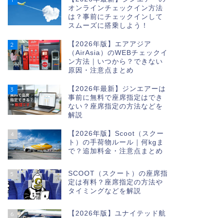
オンラインチェックイン方法
は？事前にチェックインして
スムーズに搭乗しよう！
【2026年版】エアアジア
2
（AirAsia）のWEBチェックイ
ン方法｜いつから？できない
原因・注意点まとめ
【2026年最新】ジンエアーは
3
事前に無料で座席指定はでき
ない？座席指定の方法などを
解説
【2026年版】Scoot（スクー
4
ト）の手荷物ルール｜何kgま
で？追加料金・注意点まとめ
SCOOT（スクート）の座席指
5
定は有料？座席指定の方法や
タイミングなどを解説
【2026年版】ユナイテッド航
6