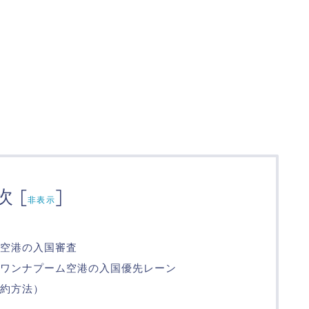
次
[
]
非表示
ム空港の入国審査
ワンナプーム空港の入国優先レーン
約方法）