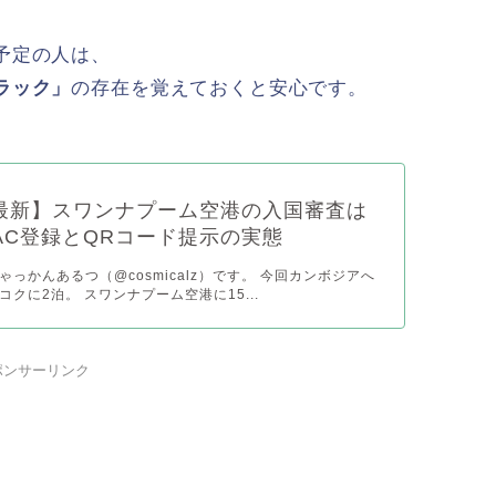
予定の人は、
ラック」
の存在を覚えておくと安心です。
年最新】スワンナプーム空港の入国審査は
AC登録とQRコード提示の実態
っかんあるつ（@cosmicalz）です。 今回カンボジアへ
クに2泊。 スワンナプーム空港に15...
ポンサーリンク