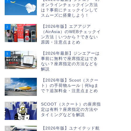
オンラインチェックイン方法
は？事前にチェックインして
スムーズに搭乗しよう！
【2026年版】エアアジア
2
（AirAsia）のWEBチェックイ
ン方法｜いつから？できない
原因・注意点まとめ
【2026年最新】ジンエアーは
3
事前に無料で座席指定はでき
ない？座席指定の方法などを
解説
【2026年版】Scoot（スクー
4
ト）の手荷物ルール｜何kgま
で？追加料金・注意点まとめ
SCOOT（スクート）の座席指
5
定は有料？座席指定の方法や
タイミングなどを解説
【2026年版】ユナイテッド航
6