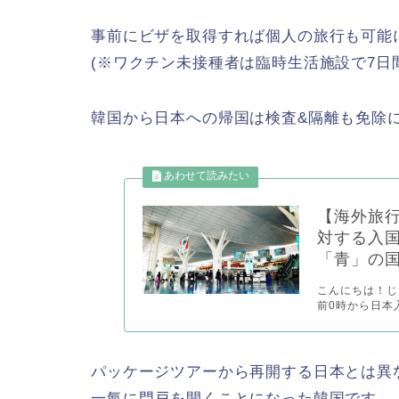
事前にビザを取得すれば個人の旅行も可能
(※ワクチン未接種者は臨時生活施設で7日
韓国から日本への帰国は検査&隔離も免除に
【海外旅
対する入
「青」の
こんにちは！じゃ
前0時から日本
パッケージツアーから再開する日本とは異
一氣に門戸を開くことになった韓国です。