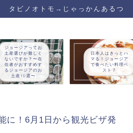
タビノオトモ→じゃっかんあるつ
ジョージアってお
土産選びが難しく
日本人はきっとハ
ないですか？〜在
マる！ジョージア
住者がおすすめす
で食べたい料理ベ
るジョージアのお
スト７
土産10選〜
可能に！6月1日から観光ビザ発