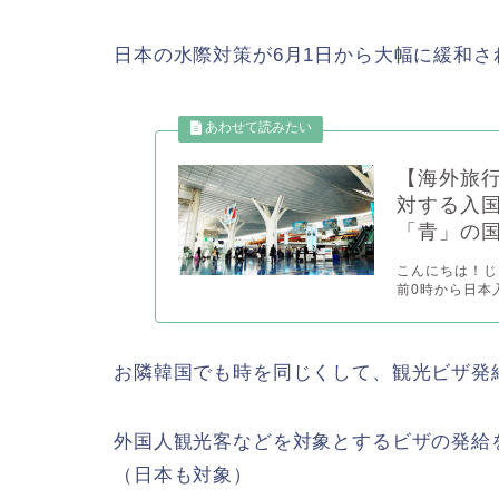
日本の水際対策が6月1日から大幅に緩和
【海外旅
対する入
「青」の
こんにちは！じゃ
前0時から日本
お隣韓国でも時を同じくして、観光ビザ発
外国人観光客などを対象とするビザの発給を
（日本も対象）