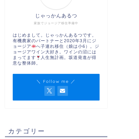
じゃっかんあるつ
家族でジョージア移住準備中
はじめまして。じゃっかんあるつです。
有機農家のパートナーと2020年3月にジ
ョージア
へ子連れ移住（娘は小6）。ジ
ョージアワイン大好き。ワインの沼には
まってます
人生無計画。坂道発進が得
意な整体師。
＼ Follow me ／
カテゴリー