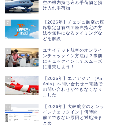
空の機内持ち込み手荷物と預
け入れ手荷物
【2026年】チェジュ航空の座
7
席指定は有料？座席指定の方
法や無料になるタイミングな
どを解説
ユナイテッド航空のオンライ
8
ンチェックイン方法は？事前
にチェックインしてスムーズ
に搭乗しよう！
【2025年】エアアジア （Air
9
Asia）へ問い合わせー電話で
の問い合わせができなくなり
ました
【2026年】大韓航空のオンラ
10
インチェックイン｜何時間
前？できない原因と対処法ま
とめ