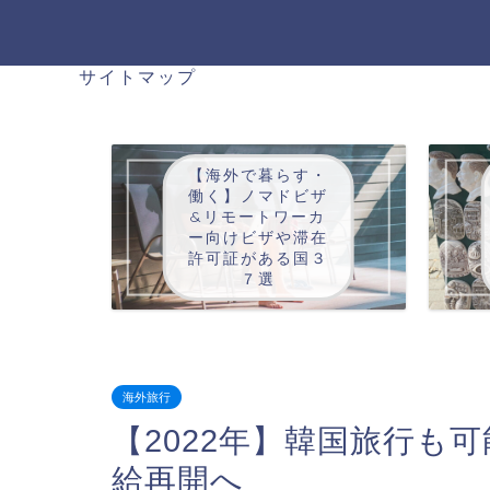
サイトマップ
【海外で暮らす・
働く】ノマドビザ
&リモートワーカ
ー向けビザや滞在
許可証がある国３
７選
海外旅行
【2022年】韓国旅行も
給再開へ