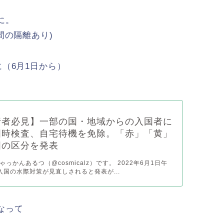
に。
間の隔離あり)
（6月1日から）
行者必見】一部の国・地域からの入国者に
国時検査、自宅待機を免除。「赤」「黄」
国の区分を発表
っかんあるつ（@cosmicalz）です。 2022年6月1日午
入国の水際対策が見直しされると発表が...
なって