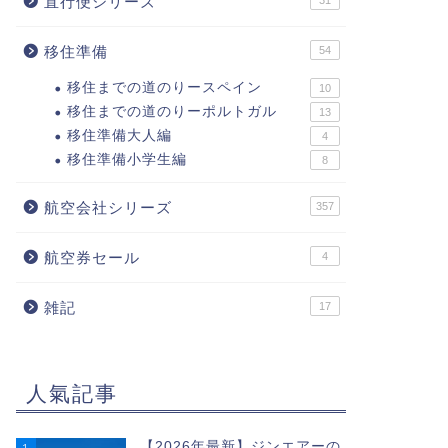
直行便シリーズ
31
移住準備
54
移住までの道のりースペイン
10
移住までの道のりーポルトガル
13
移住準備大人編
4
移住準備小学生編
8
航空会社シリーズ
357
航空券セール
4
雑記
17
人氣記事
【2026年最新】ジンエアーの
1