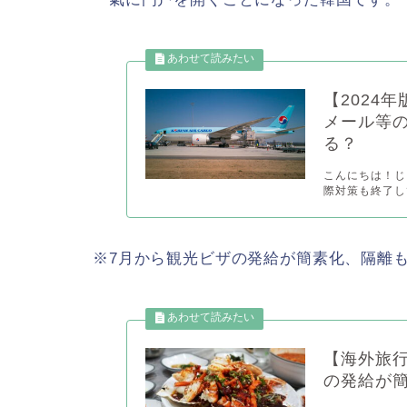
【2024
メール等
る？
こんにちは！じゃ
際対策も終了し
※7月から観光ビザの発給が簡素化、隔離
【海外旅
の発給が