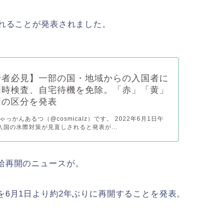
されることが発表されました。
行者必見】一部の国・地域からの入国者に
国時検査、自宅待機を免除。「赤」「黄」
国の区分を発表
っかんあるつ（@cosmicalz）です。 2022年6月1日午
入国の水際対策が見直しされると発表が...
給再開のニュースが。
6月1日より約2年ぶりに再開することを発表。