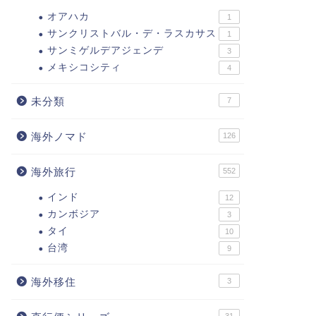
オアハカ
1
サンクリストバル・デ・ラスカサス
1
サンミゲルデアジェンデ
3
メキシコシティ
4
未分類
7
海外ノマド
126
海外旅行
552
インド
12
カンボジア
3
タイ
10
台湾
9
海外移住
3