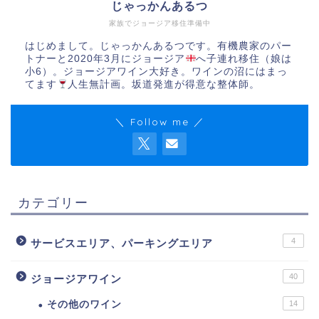
じゃっかんあるつ
家族でジョージア移住準備中
はじめまして。じゃっかんあるつです。有機農家のパー
トナーと2020年3月にジョージア
へ子連れ移住（娘は
小6）。ジョージアワイン大好き。ワインの沼にはまっ
てます
人生無計画。坂道発進が得意な整体師。
＼ Follow me ／
カテゴリー
4
サービスエリア、パーキングエリア
40
ジョージアワイン
その他のワイン
14