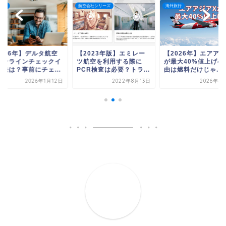
会社シリーズ
海外旅行
海外旅行
2023年版】エミレー
【2026年】エアアジアX
【2026年】デルタ
航空を利用する際に
が最大40%値上げへ｜理
のオンラインチェッ
R検査は必要？トラ...
由は燃料だけじゃ...
ン方法は？事前にチェ.
2022年8月13日
2026年4月16日
2026年1