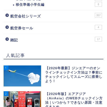
移住準備小学生編
8
357
航空会社シリーズ
4
航空券セール
17
雑記
人氣記事
1
【2026年最新】ジンエアーのオン
ラインチェックイン方法は？事前に
チェックインしてスムーズに搭乗し
よう！
2
【2026年版】エアアジア
（AirAsia）のWEBチェックイン方
法｜いつから？できない原因・注意
点まとめ