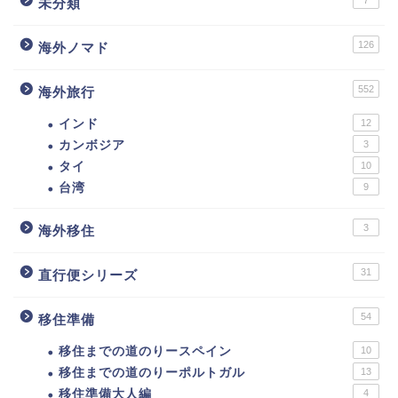
未分類
126
海外ノマド
552
海外旅行
インド
12
カンボジア
3
タイ
10
台湾
9
3
海外移住
31
直行便シリーズ
54
移住準備
移住までの道のりースペイン
10
移住までの道のりーポルトガル
13
移住準備大人編
4