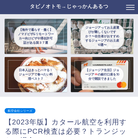
タビノオトモ→じゃっかんあるつ
ジョージアってお土産選
【海外で暮らす・働く】
びが難しくないです
ノマドビザ&リモートワー
か？〜在住者がおすすめ
カー向けビザや滞在許可
するジョージアのお土産
証がある国３７選
10選〜
日本人はきっとハマる！
【ジョージア生活】ジョ
ジョージアで食べたい料
ージア
の銀行口座を30
理ベスト７
分で開設できました
航空会社シリーズ
【2023年版】カタール航空を利用す
る際にPCR検査は必要？トランジッ