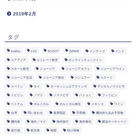
2019年2月
タグ
IndiGo
LCC
SCOOT
ZIPAIR
インディゴ
インド
エアアジア
エミレーツ航空
オンラインチェックイン
カタール航空
ジョージア
ジョージアカフェ
ジョージアワイン
ジョージア生活
ジョージア移住
ジンエアー
スクート
スペイン
タイ
ターキッシュエアラインズ
デジタルノマドビザ
トビリシ
ノマド
ノマドビザ
バトゥミ
フィリピン
ベトナム
ポルトガル
ポルトガル移住
メキシコ
ワイン
台湾
問い合わせ
座席指定
手荷物
機内持ち込み手荷物
機内食
海外ノマド
海外旅行
海外移住
燃油サーチャージ
直行便
航空券
韓国
預け荷物