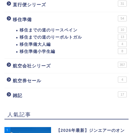
31
直行便シリーズ
54
移住準備
移住までの道のりースペイン
10
移住までの道のりーポルトガル
13
移住準備大人編
4
移住準備小学生編
8
357
航空会社シリーズ
4
航空券セール
17
雑記
人氣記事
1
【2026年最新】ジンエアーのオン