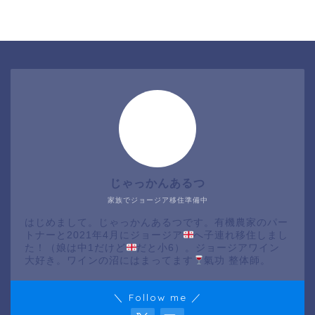
じゃっかんあるつ
家族でジョージア移住準備中
はじめまして。じゃっかんあるつです。有機農家のパー
トナーと2021年4月にジョージア
へ子連れ移住しまし
た！（娘は中1だけど
だと小6）。ジョージアワイン
大好き。ワインの沼にはまってます
氣功 整体師。
＼ Follow me ／