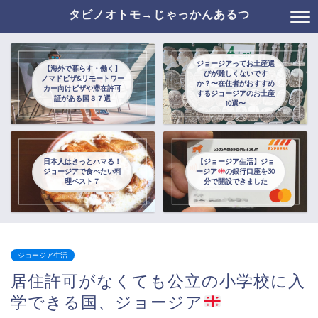
タビノオトモ→じゃっかんあるつ
ジョージアってお土産選
【海外で暮らす・働く】
びが難しくないです
ノマドビザ&リモートワー
か？〜在住者がおすすめ
カー向けビザや滞在許可
するジョージアのお土産
証がある国３７選
10選〜
日本人はきっとハマる！
【ジョージア生活】ジョ
ジョージアで食べたい料
ージア
の銀行口座を30
理ベスト７
分で開設できました
ジョージア生活
居住許可がなくても公立の小学校に入
学できる国、ジョージア