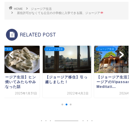
HOME
ジョージア生活
居住許可がなくても公立の小学校に入学できる国、ジョージア
RELATED POST
ージア生活
ジョージア生活
ジョージア生活
ジョージア生活】ヒン
【ジョージア移住】引っ
【ジョージア生活】
リを焼いてみたらやみ
越しました！
ージアのVipassana
きになった話
Meditati...
2025年1月31日
2022年4月2日
2026年1