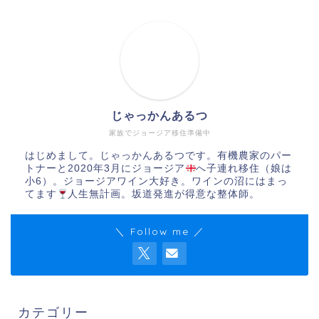
じゃっかんあるつ
家族でジョージア移住準備中
はじめまして。じゃっかんあるつです。有機農家のパー
トナーと2020年3月にジョージア
へ子連れ移住（娘は
小6）。ジョージアワイン大好き。ワインの沼にはまっ
てます
人生無計画。坂道発進が得意な整体師。
＼ Follow me ／
カテゴリー