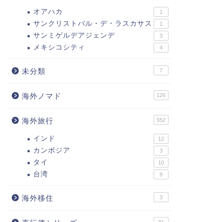
オアハカ
1
サンクリストバル・デ・ラスカサス
1
サンミゲルデアジェンデ
3
メキシコシティ
4
未分類
7
海外ノマド
126
海外旅行
552
インド
12
カンボジア
3
タイ
10
台湾
9
海外移住
3