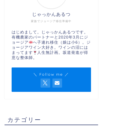
じゃっかんあるつ
家族でジョージア移住準備中
はじめまして。じゃっかんあるつです。
有機農家のパートナーと2020年3月にジ
ョージア
へ子連れ移住（娘は小6）。ジ
ョージアワイン大好き。ワインの沼には
まってます
人生無計画。坂道発進が得
意な整体師。
＼ Follow me ／
カテゴリー