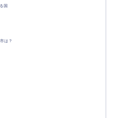
いる国
市は？