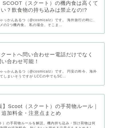
年】SCOOT（スクート）の機内食は高くて
い？飲食物の持ち込みは禁止なの!?
っかんあるつ（@cosmicalz）です。 海外旅行の時に、
の1つ機内食。 私の場合、そこま...
 ／スクートへ問い合わせー電話だけでなく
問い合わせ可能！
っかんあるつ（@cosmicalz）です。 円安の昨今、海外
しまいそうですが LCCの中でもSC...
年版】Scoot（スクート）の手荷物ルール｜
？追加料金・注意点まとめ
クート）の手荷物ルールを解説。機内持ち込み・預け荷物は何
ズ制限や追加料金、知らないと損する注意点をまとめまし