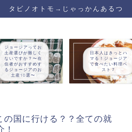
タビノオトモ→じゃっかんあるつ
ジョージアってお
土産選びが難しく
日本人はきっとハ
ないですか？〜在
マる！ジョージア
住者がおすすめす
で食べたい料理ベ
るジョージアのお
スト７
土産10選〜
でどこの国に行ける？？全ての就
介！