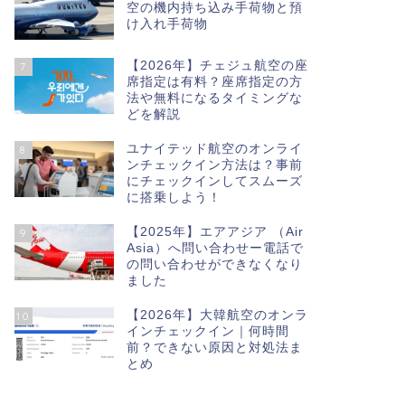
空の機内持ち込み手荷物と預
け入れ手荷物
【2026年】チェジュ航空の座
7
席指定は有料？座席指定の方
法や無料になるタイミングな
どを解説
ユナイテッド航空のオンライ
8
ンチェックイン方法は？事前
にチェックインしてスムーズ
に搭乗しよう！
【2025年】エアアジア （Air
9
Asia）へ問い合わせー電話で
の問い合わせができなくなり
ました
【2026年】大韓航空のオンラ
10
インチェックイン｜何時間
前？できない原因と対処法ま
とめ