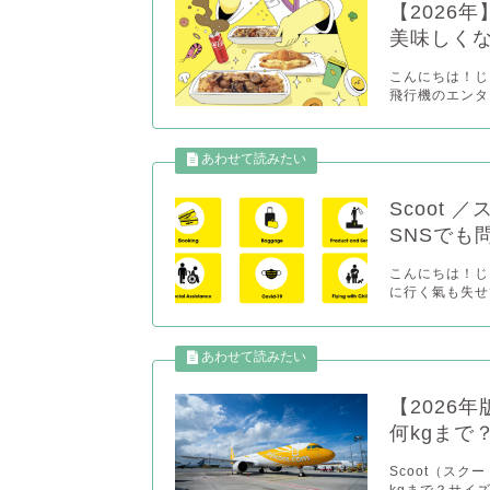
【2026
美味しくな
こんにちは！じゃ
飛行機のエンタメ
Scoot
SNSでも
こんにちは！じゃ
に行く氣も失せて
【2026
何kgまで
Scoot（ス
kgまで？サイ