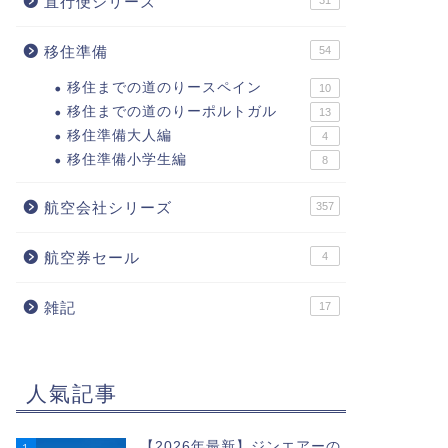
直行便シリーズ
31
移住準備
54
移住までの道のりースペイン
10
移住までの道のりーポルトガル
13
移住準備大人編
4
移住準備小学生編
8
航空会社シリーズ
357
航空券セール
4
雑記
17
人氣記事
【2026年最新】ジンエアーの
1