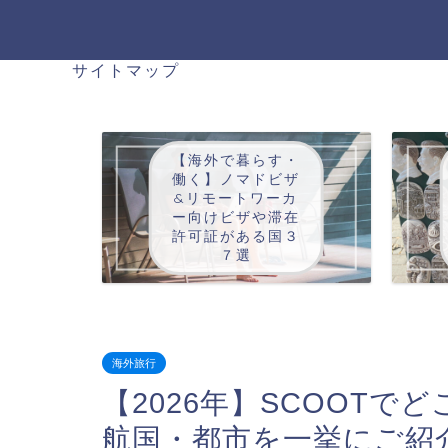
サイトマップ
【海外で暮らす・
働く】ノマドビザ
&リモートワーカ
ー向けビザや滞在
許可証がある国３
７選
海外旅行
【2026年】SCOOT
航国・都市を一挙にご紹