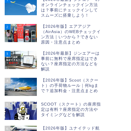
オンラインチェックイン方法
は？事前にチェックインして
スムーズに搭乗しよう！
【2026年版】エアアジア
2
（AirAsia）のWEBチェックイ
ン方法｜いつから？できない
原因・注意点まとめ
【2026年最新】ジンエアーは
3
事前に無料で座席指定はでき
ない？座席指定の方法などを
解説
【2026年版】Scoot（スクー
4
ト）の手荷物ルール｜何kgま
で？追加料金・注意点まとめ
SCOOT（スクート）の座席指
5
定は有料？座席指定の方法や
タイミングなどを解説
【2026年版】ユナイテッド航
6