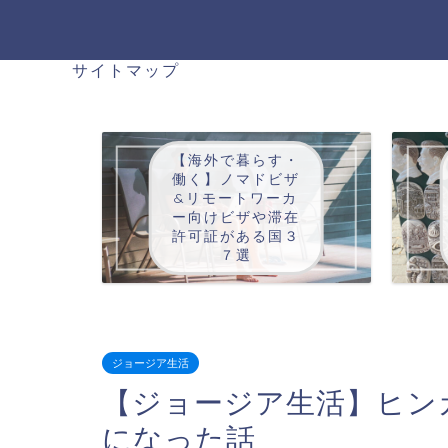
サイトマップ
【海外で暮らす・
働く】ノマドビザ
&リモートワーカ
ー向けビザや滞在
許可証がある国３
７選
ジョージア生活
【ジョージア生活】ヒン
になった話