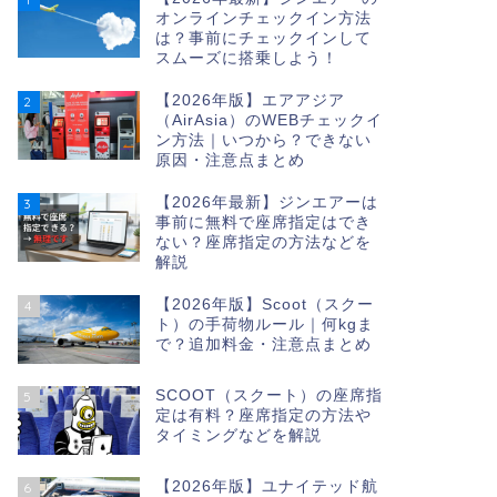
オンラインチェックイン方法
は？事前にチェックインして
スムーズに搭乗しよう！
【2026年版】エアアジア
2
（AirAsia）のWEBチェックイ
ン方法｜いつから？できない
原因・注意点まとめ
【2026年最新】ジンエアーは
3
事前に無料で座席指定はでき
ない？座席指定の方法などを
解説
【2026年版】Scoot（スクー
4
ト）の手荷物ルール｜何kgま
で？追加料金・注意点まとめ
SCOOT（スクート）の座席指
5
定は有料？座席指定の方法や
タイミングなどを解説
【2026年版】ユナイテッド航
6