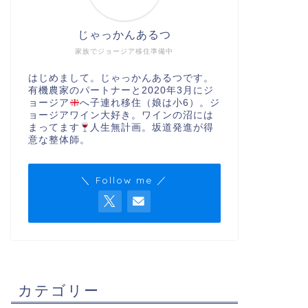
じゃっかんあるつ
家族でジョージア移住準備中
はじめまして。じゃっかんあるつです。
有機農家のパートナーと2020年3月にジ
ョージア
へ子連れ移住（娘は小6）。ジ
ョージアワイン大好き。ワインの沼には
まってます
人生無計画。坂道発進が得
意な整体師。
＼ Follow me ／
カテゴリー