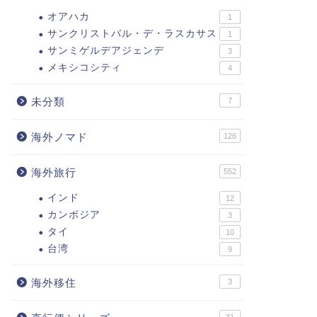
オアハカ
1
サンクリストバル・デ・ラスカサス
1
サンミゲルデアジェンデ
3
メキシコシティ
4
未分類
7
海外ノマド
126
海外旅行
552
インド
12
カンボジア
3
タイ
10
台湾
9
海外移住
3