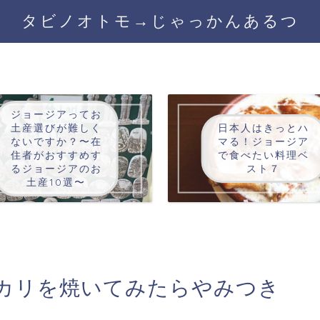
タビノオトモ→じゃっかんあるつ
ジョージアってお
土産選びが難しく
日本人はきっとハ
ないですか？〜在
マる！ジョージア
住者がおすすめす
で食べたい料理ベ
るジョージアのお
スト７
土産10選〜
カリを焼いてみたらやみつき