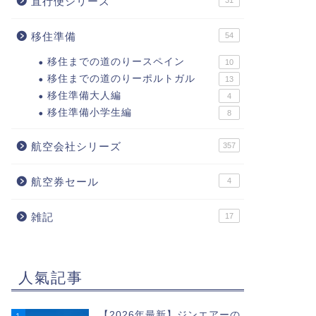
直行便シリーズ
31
移住準備
54
移住までの道のりースペイン
10
移住までの道のりーポルトガル
13
移住準備大人編
4
移住準備小学生編
8
航空会社シリーズ
357
航空券セール
4
雑記
17
人氣記事
【2026年最新】ジンエアーの
1