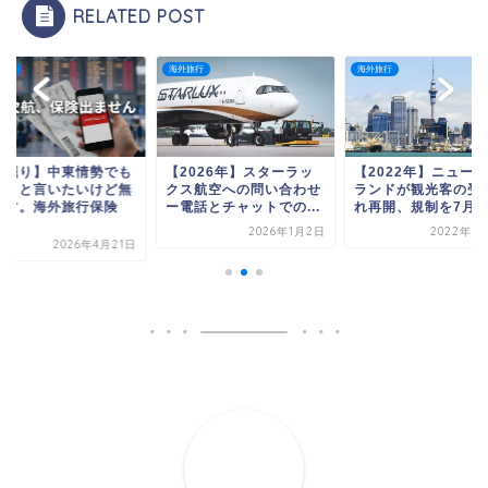
RELATED POST
旅行
海外旅行
海外旅行
深掘り】中東情勢でも
【2026年】スターラッ
【2022年】ニュー
心？と言いたいけど無
クス航空への問い合わせ
ランドが観光客の受
です。海外旅行保険
ー電話とチャットでの...
れ再開、規制を7月で.
.
2026年1月2日
2022年5
2026年4月21日