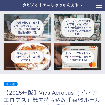
タビノオトモ→じゃっかんあるつ
ジョージアってお土産選
【海外で暮らす・働く】
びが難しくないです
ノマドビザ&リモートワー
か？〜在住者がおすすめ
カー向けビザや滞在許可
するジョージアのお土産
証がある国３７選
10選〜
日本人はきっとハマる！
【ジョージア生活】ジョ
ジョージアで食べたい料
ージア
の銀行口座を30
理ベスト７
分で開設できました
海外旅行
【2025年版】Viva Aerobus（ビバア
エロブス）機内持ち込み手荷物ルール