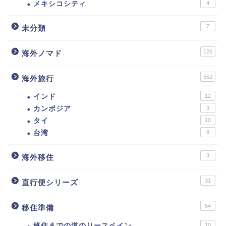
メキシコシティ
4
7
未分類
126
海外ノマド
552
海外旅行
インド
12
カンボジア
3
タイ
10
台湾
9
3
海外移住
31
直行便シリーズ
54
移住準備
移住までの道のりースペイン
10