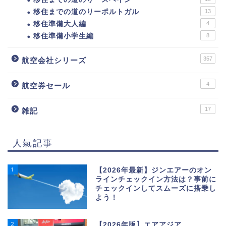
移住までの道のりーポルトガル
13
移住準備大人編
4
移住準備小学生編
8
357
航空会社シリーズ
4
航空券セール
17
雑記
人氣記事
1
【2026年最新】ジンエアーのオン
ラインチェックイン方法は？事前に
チェックインしてスムーズに搭乗し
よう！
2
【2026年版】エアアジア