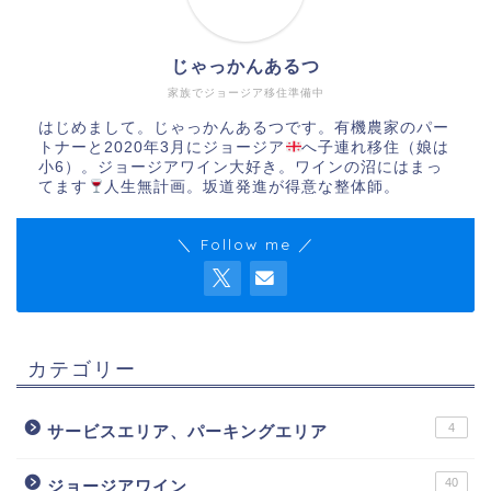
じゃっかんあるつ
家族でジョージア移住準備中
はじめまして。じゃっかんあるつです。有機農家のパー
トナーと2020年3月にジョージア
へ子連れ移住（娘は
小6）。ジョージアワイン大好き。ワインの沼にはまっ
てます
人生無計画。坂道発進が得意な整体師。
＼ Follow me ／
カテゴリー
4
サービスエリア、パーキングエリア
40
ジョージアワイン