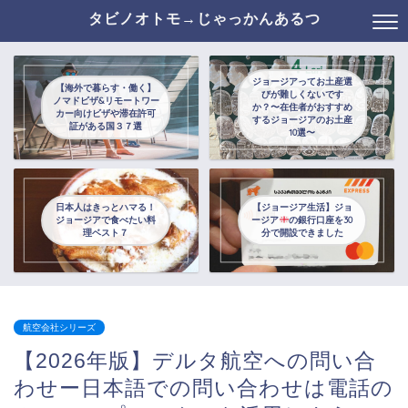
タビノオトモ→じゃっかんあるつ
ジョージアってお土産選
【海外で暮らす・働く】
びが難しくないです
ノマドビザ&リモートワー
か？〜在住者がおすすめ
カー向けビザや滞在許可
するジョージアのお土産
証がある国３７選
10選〜
日本人はきっとハマる！
【ジョージア生活】ジョ
ジョージアで食べたい料
ージア
の銀行口座を30
理ベスト７
分で開設できました
航空会社シリーズ
【2026年版】デルタ航空への問い合
わせー日本語での問い合わせは電話の