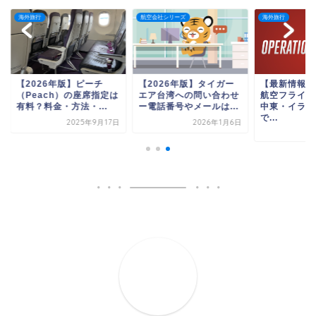
旅行
航空会社シリーズ
海外旅行
2026年版】ピーチ
【2026年版】タイガー
【最新情報】エミレ
Peach）の座席指定は
エア台湾への問い合わせ
航空フライト一時停
？料金・方法・...
ー電話番号やメールは...
中東・イラン空域閉
で...
2025年9月17日
2026年1月6日
2026年3