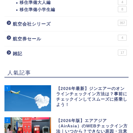
移住準備大人編
4
移住準備小学生編
8
357
航空会社シリーズ
4
航空券セール
17
雑記
人氣記事
1
【2026年最新】ジンエアーのオン
ラインチェックイン方法は？事前に
チェックインしてスムーズに搭乗し
よう！
2
【2026年版】エアアジア
（AirAsia）のWEBチェックイン方
法｜いつから？できない原因・注意