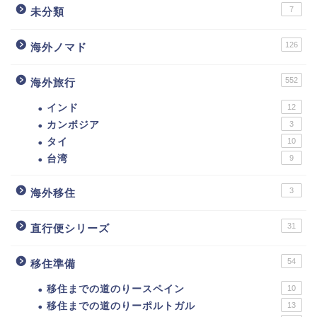
7
未分類
126
海外ノマド
552
海外旅行
インド
12
カンボジア
3
タイ
10
台湾
9
3
海外移住
31
直行便シリーズ
54
移住準備
移住までの道のりースペイン
10
移住までの道のりーポルトガル
13