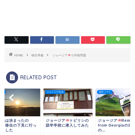
HOME
移住準備
ジョージア
小学校問題
RELATED POST
準備
ジョージア生活
海外ノマド
住先は決まったの
ジョージア
トビリシの
ジョージア
Remot
！？移住の下見に行っ
語学学校に潜入してみた
from Georgiaの2
きました
の...