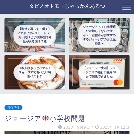
タビノオトモ→じゃっかんあるつ
ジョージアってお土産選
【海外で暮らす・働く】
びが難しくないです
ノマドビザ&リモートワー
か？〜在住者がおすすめ
カー向けビザや滞在許可
するジョージアのお土産
証がある国３７選
10選〜
日本人はきっとハマる！
【ジョージア生活】ジョ
ジョージアで食べたい料
ージア
の銀行口座を30
理ベスト７
分で開設できました
移住準備
ジョージア
小学校問題
2020年9月9日
/
2023年3月12日