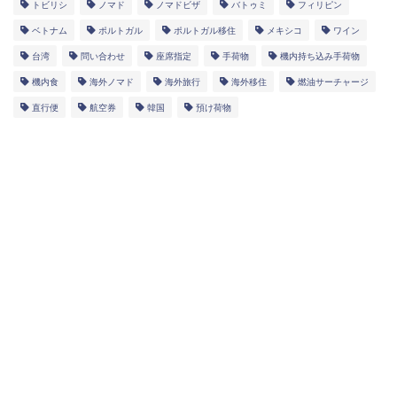
トビリシ
ノマド
ノマドビザ
バトゥミ
フィリピン
ベトナム
ポルトガル
ポルトガル移住
メキシコ
ワイン
台湾
問い合わせ
座席指定
手荷物
機内持ち込み手荷物
機内食
海外ノマド
海外旅行
海外移住
燃油サーチャージ
直行便
航空券
韓国
預け荷物