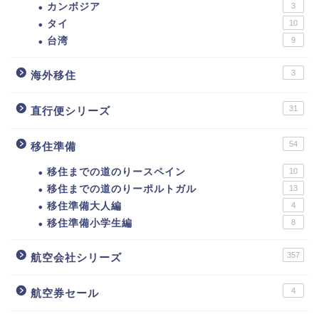
カンボジア
3
タイ
10
台湾
9
3
海外移住
31
直行便シリーズ
54
移住準備
移住までの道のりースペイン
10
移住までの道のりーポルトガル
13
移住準備大人編
4
移住準備小学生編
8
357
航空会社シリーズ
4
航空券セール