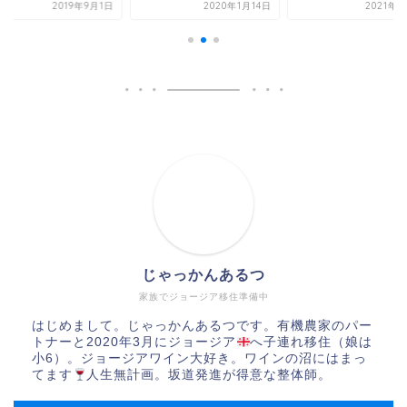
2019年9月1日
2020年1月14日
2021年3
じゃっかんあるつ
家族でジョージア移住準備中
はじめまして。じゃっかんあるつです。有機農家のパー
トナーと2020年3月にジョージア
へ子連れ移住（娘は
小6）。ジョージアワイン大好き。ワインの沼にはまっ
てます
人生無計画。坂道発進が得意な整体師。