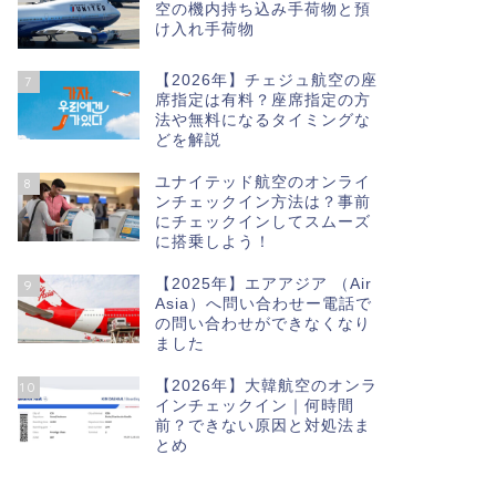
空の機内持ち込み手荷物と預
け入れ手荷物
【2026年】チェジュ航空の座
7
席指定は有料？座席指定の方
法や無料になるタイミングな
どを解説
ユナイテッド航空のオンライ
8
ンチェックイン方法は？事前
にチェックインしてスムーズ
に搭乗しよう！
【2025年】エアアジア （Air
9
Asia）へ問い合わせー電話で
の問い合わせができなくなり
ました
【2026年】大韓航空のオンラ
10
インチェックイン｜何時間
前？できない原因と対処法ま
とめ