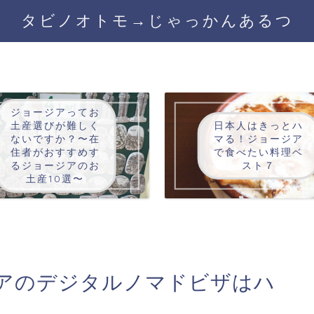
タビノオトモ→じゃっかんあるつ
ジョージアってお
土産選びが難しく
日本人はきっとハ
ないですか？〜在
マる！ジョージア
住者がおすすめす
で食べたい料理ベ
るジョージアのお
スト７
土産10選〜
アのデジタルノマドビザはハ