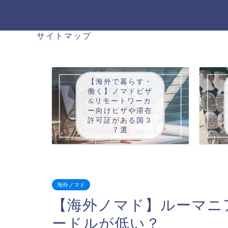
サイトマップ
【海外で暮らす・
働く】ノマドビザ
&リモートワーカ
ー向けビザや滞在
許可証がある国３
７選
海外ノマド
【海外ノマド】ルーマニ
ードルが低い？