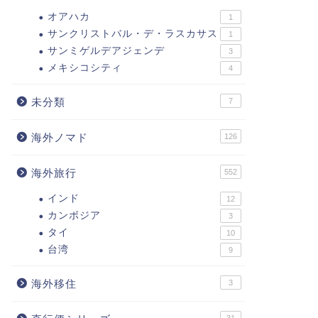
オアハカ
1
サンクリストバル・デ・ラスカサス
1
サンミゲルデアジェンデ
3
メキシコシティ
4
未分類
7
海外ノマド
126
海外旅行
552
インド
12
カンボジア
3
タイ
10
台湾
9
海外移住
3