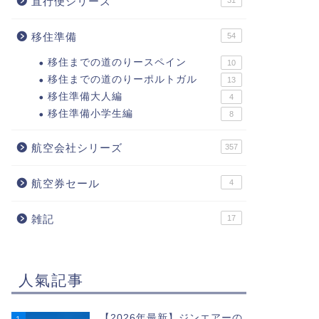
直行便シリーズ
31
移住準備
54
移住までの道のりースペイン
10
移住までの道のりーポルトガル
13
移住準備大人編
4
移住準備小学生編
8
航空会社シリーズ
357
航空券セール
4
雑記
17
人氣記事
【2026年最新】ジンエアーの
1