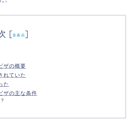
次
[
]
非表示
ビザの概要
されていた
った
ビザの主な条件
？