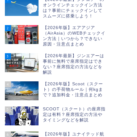
オンラインチェックイン方法
は？事前にチェックインして
スムーズに搭乗しよう！
【2026年版】エアアジア
2
（AirAsia）のWEBチェックイ
ン方法｜いつから？できない
原因・注意点まとめ
【2026年最新】ジンエアーは
3
事前に無料で座席指定はでき
ない？座席指定の方法などを
解説
【2026年版】Scoot（スクー
4
ト）の手荷物ルール｜何kgま
で？追加料金・注意点まとめ
SCOOT（スクート）の座席指
5
定は有料？座席指定の方法や
タイミングなどを解説
【2026年版】ユナイテッド航
6