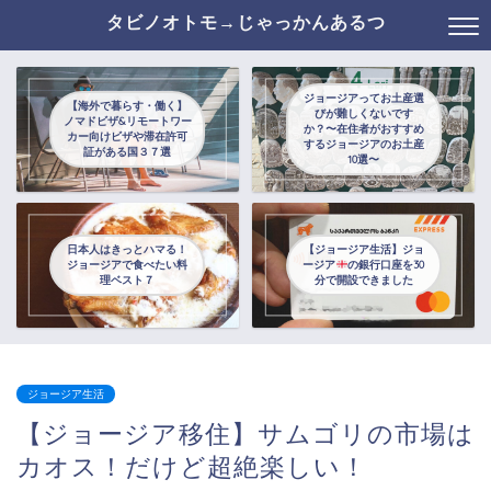
タビノオトモ→じゃっかんあるつ
ジョージアってお土産選
【海外で暮らす・働く】
びが難しくないです
ノマドビザ&リモートワー
か？〜在住者がおすすめ
カー向けビザや滞在許可
するジョージアのお土産
証がある国３７選
10選〜
日本人はきっとハマる！
【ジョージア生活】ジョ
ジョージアで食べたい料
ージア
の銀行口座を30
理ベスト７
分で開設できました
ジョージア生活
【ジョージア移住】サムゴリの市場は
カオス！だけど超絶楽しい！