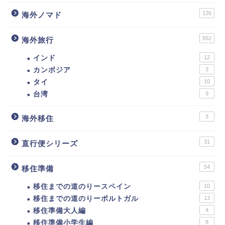
126
海外ノマド
552
海外旅行
インド
12
カンボジア
3
タイ
10
台湾
9
3
海外移住
31
直行便シリーズ
54
移住準備
移住までの道のりースペイン
10
移住までの道のりーポルトガル
13
移住準備大人編
4
移住準備小学生編
8