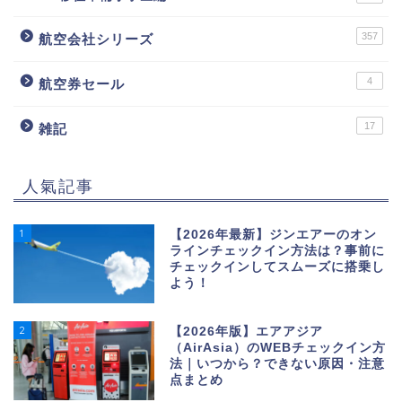
357
航空会社シリーズ
4
航空券セール
17
雑記
人氣記事
1
【2026年最新】ジンエアーのオン
ラインチェックイン方法は？事前に
チェックインしてスムーズに搭乗し
よう！
2
【2026年版】エアアジア
（AirAsia）のWEBチェックイン方
法｜いつから？できない原因・注意
点まとめ