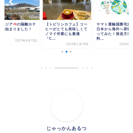
トビリシカフェ】コー
ヤマト運輸国際宅急便で
ジョージア
の隔離
ーがとても美味しくて
日本から海外へ荷物を送
ル生活始まりました
マド作業にも最適
ってみた！発送方法、
..
料...
2021年4
2025年2月19日
2026年1月7日
じゃっかんあるつ