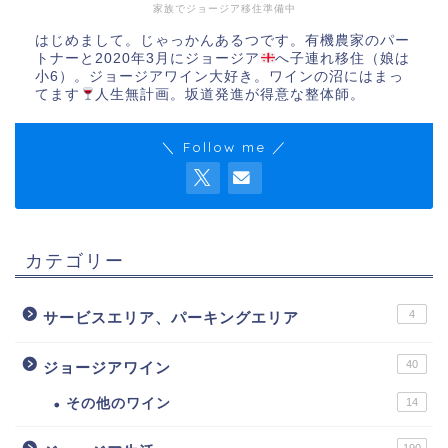
家族でジョージア移住準備中
はじめまして。じゃっかんあるつです。有機農家のパー
トナーと2020年3月にジョージア
へ子連れ移住（娘は
小6）。ジョージアワイン大好き。ワインの沼にはまっ
てます
人生無計画。坂道発進が得意な整体師。
＼ Follow me ／
カテゴリー
4
サービスエリア、パーキングエリア
40
ジョージアワイン
その他のワイン
14
190