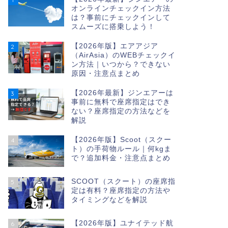
オンラインチェックイン方法
は？事前にチェックインして
スムーズに搭乗しよう！
【2026年版】エアアジア
2
（AirAsia）のWEBチェックイ
ン方法｜いつから？できない
原因・注意点まとめ
【2026年最新】ジンエアーは
3
事前に無料で座席指定はでき
ない？座席指定の方法などを
解説
【2026年版】Scoot（スクー
4
ト）の手荷物ルール｜何kgま
で？追加料金・注意点まとめ
SCOOT（スクート）の座席指
5
定は有料？座席指定の方法や
タイミングなどを解説
【2026年版】ユナイテッド航
6