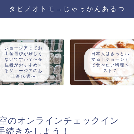
タビノオトモ→じゃっかんあるつ
ジョージアってお
土産選びが難しく
日本人はきっとハ
ないですか？〜在
マる！ジョージア
住者がおすすめす
で食べたい料理ベ
るジョージアのお
スト７
土産10選〜
航空のオンラインチェックイン
手続きをしよう！