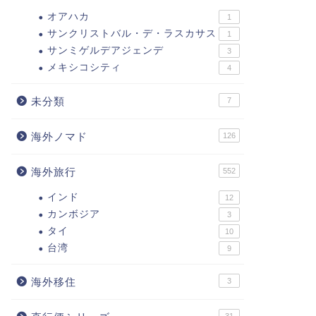
オアハカ
1
サンクリストバル・デ・ラスカサス
1
サンミゲルデアジェンデ
3
メキシコシティ
4
未分類
7
海外ノマド
126
海外旅行
552
インド
12
カンボジア
3
タイ
10
台湾
9
海外移住
3