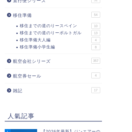
直行便シリーズ
31
移住準備
54
移住までの道のりースペイン
10
移住までの道のりーポルトガル
13
移住準備大人編
4
移住準備小学生編
8
航空会社シリーズ
357
航空券セール
4
雑記
17
人氣記事
【2026年最新】ジンエアーの
1