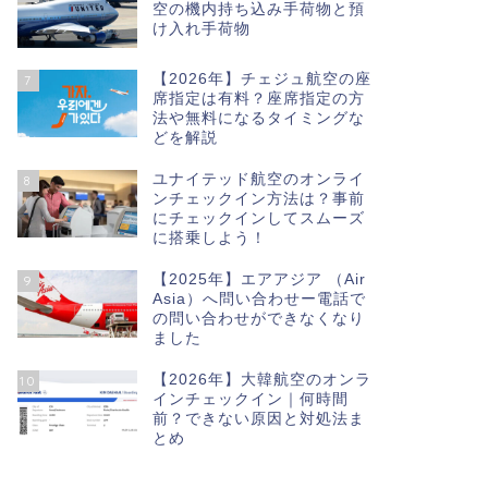
空の機内持ち込み手荷物と預
け入れ手荷物
【2026年】チェジュ航空の座
7
席指定は有料？座席指定の方
法や無料になるタイミングな
どを解説
ユナイテッド航空のオンライ
8
ンチェックイン方法は？事前
にチェックインしてスムーズ
に搭乗しよう！
【2025年】エアアジア （Air
9
Asia）へ問い合わせー電話で
の問い合わせができなくなり
ました
【2026年】大韓航空のオンラ
10
インチェックイン｜何時間
前？できない原因と対処法ま
とめ