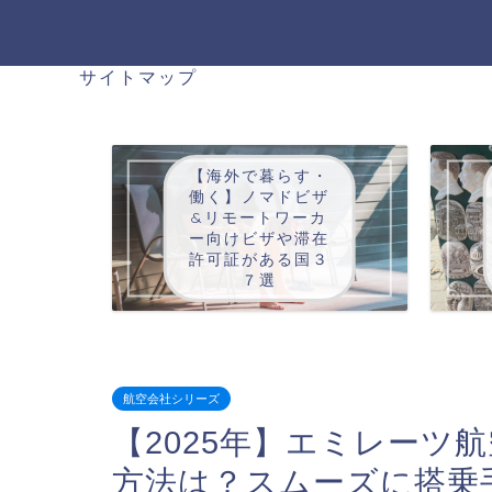
サイトマップ
【海外で暮らす・
働く】ノマドビザ
&リモートワーカ
ー向けビザや滞在
許可証がある国３
７選
航空会社シリーズ
【2025年】エミレーツ
方法は？スムーズに搭乗