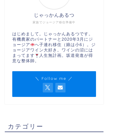
じゃっかんあるつ
家族でジョージア移住準備中
はじめまして。じゃっかんあるつです。
有機農家のパートナーと2020年3月にジ
ョージア
へ子連れ移住（娘は小6）。ジ
ョージアワイン大好き。ワインの沼には
まってます
人生無計画。坂道発進が得
意な整体師。
＼ Follow me ／
カテゴリー