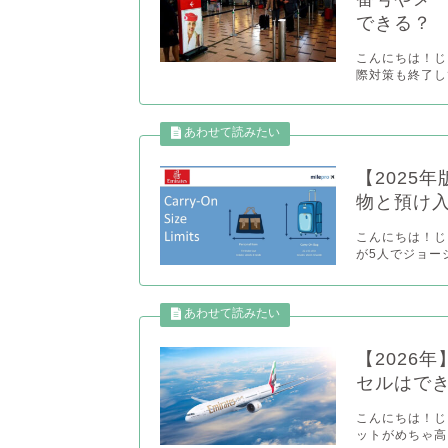
できる？
こんにちは！じゃ
際対策も終了し
【2025
物と預け
こんにちは！じゃ
が5人でジョージ
【2026
セルはで
こんにちは！じゃ
ットがめちゃ高