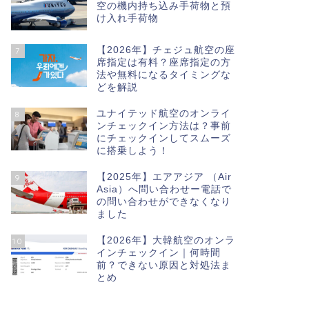
空の機内持ち込み手荷物と預
け入れ手荷物
【2026年】チェジュ航空の座
7
席指定は有料？座席指定の方
法や無料になるタイミングな
どを解説
ユナイテッド航空のオンライ
8
ンチェックイン方法は？事前
にチェックインしてスムーズ
に搭乗しよう！
【2025年】エアアジア （Air
9
Asia）へ問い合わせー電話で
の問い合わせができなくなり
ました
【2026年】大韓航空のオンラ
10
インチェックイン｜何時間
前？できない原因と対処法ま
とめ