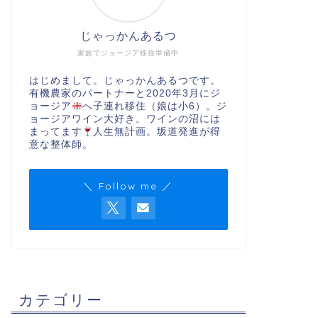
じゃっかんあるつ
家族でジョージア移住準備中
はじめまして。じゃっかんあるつです。
有機農家のパートナーと2020年3月にジ
ョージア
へ子連れ移住（娘は小6）。ジ
ョージアワイン大好き。ワインの沼には
まってます
人生無計画。坂道発進が得
意な整体師。
＼ Follow me ／
カテゴリー