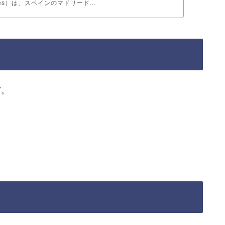
rlines）は、スペインのマドリード...
ど。
。