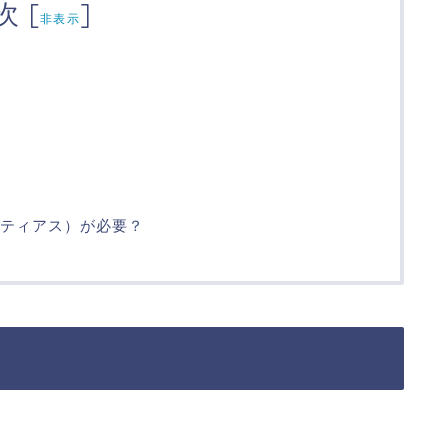
次
[
]
非表示
（エティアス）が必要？