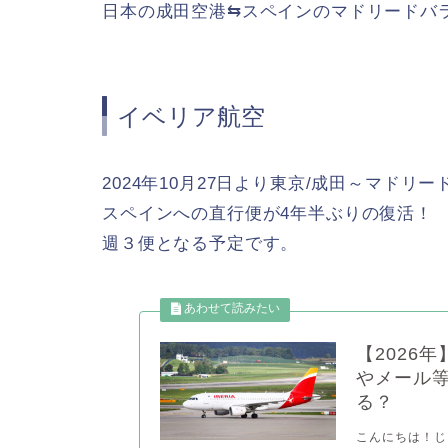
日本の成田空港⇆スペインのマドリードバ
イベリア航空
2024年10月27日より東京/成田～マド
スペインへの直行便が4年半ぶりの復活！
週３便となる予定です。
【2026
やメール
る？
こんにちは！じゃ