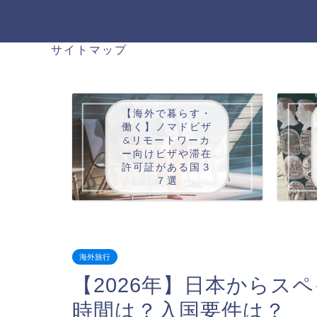
サイトマップ
【海外で暮らす・
働く】ノマドビザ
&リモートワーカ
ー向けビザや滞在
許可証がある国３
７選
海外旅行
【2026年】日本からス
時間は？入国要件は？