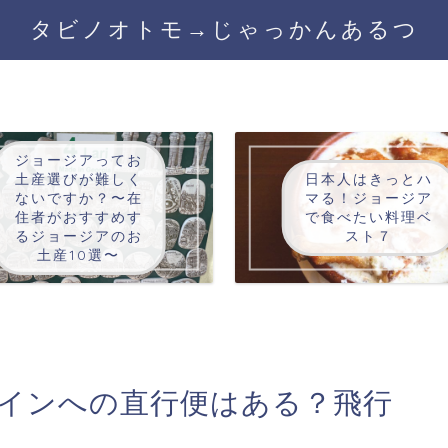
タビノオトモ→じゃっかんあるつ
ジョージアってお
土産選びが難しく
日本人はきっとハ
ないですか？〜在
マる！ジョージア
住者がおすすめす
で食べたい料理ベ
るジョージアのお
スト７
土産10選〜
ペインへの直行便はある？飛行