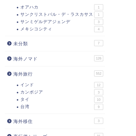
オアハカ
1
サンクリストバル・デ・ラスカサス
1
サンミゲルデアジェンデ
3
メキシコシティ
4
未分類
7
海外ノマド
126
海外旅行
552
インド
12
カンボジア
3
タイ
10
台湾
9
海外移住
3