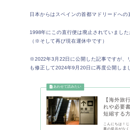
日本からはスペインの首都マドリードへの
1998年にこの直行便は廃止されていました
（※そして再び現在運休中です）
※2022年3月22日に公開した記事です
も修正して2024年9月20日に再度公開しま
【海外旅
れや必要
短縮する
こんにちは！じゃ
書の提示がなく