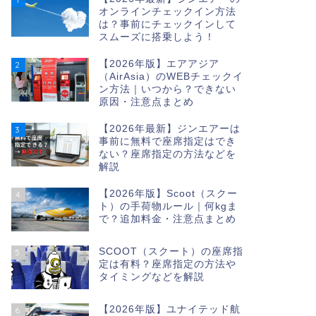
オンラインチェックイン方法
は？事前にチェックインして
スムーズに搭乗しよう！
【2026年版】エアアジア
2
（AirAsia）のWEBチェックイ
ン方法｜いつから？できない
原因・注意点まとめ
【2026年最新】ジンエアーは
3
事前に無料で座席指定はでき
ない？座席指定の方法などを
解説
【2026年版】Scoot（スクー
4
ト）の手荷物ルール｜何kgま
で？追加料金・注意点まとめ
SCOOT（スクート）の座席指
5
定は有料？座席指定の方法や
タイミングなどを解説
【2026年版】ユナイテッド航
6