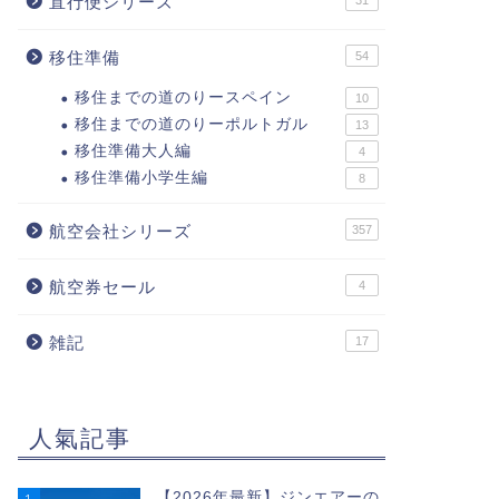
直行便シリーズ
31
移住準備
54
移住までの道のりースペイン
10
移住までの道のりーポルトガル
13
移住準備大人編
4
移住準備小学生編
8
航空会社シリーズ
357
航空券セール
4
雑記
17
人氣記事
【2026年最新】ジンエアーの
1