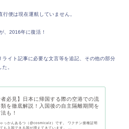
直行便は現在運航していません。
が、2016年に復活！
が、リライト記事に必要な文言等を追記、その他の部分
した。
行者必見】日本に帰国する際の空港での流
書類を徹底解説！入国後の自主隔離期間を
方法も！
っかんあるつ（@cosmicalz）です。 ワクチン接種証明
ても入国できる国が増えてきています。 ...